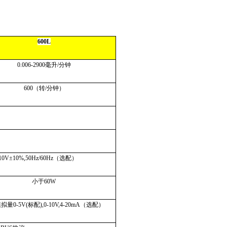
600L
0.006-2900
毫升
/
分钟
600
（转
/
分钟）
）
10V
±
10%,50Hz/60Hz
（选配）
小于
60W
模拟量
0-5V(
标配
),0-10V,4-20mA
（选配）