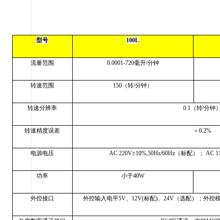
型号
100L
流量范围
0.0001-720
毫升
/
分钟
转速范围
150
（转
/
分钟）
转速分辨率
0.1
（转
/
分钟
转速精度误差
＜
0.2%
电源电压
AC 220V
±
10%,50Hz/60Hz
（标配）；
AC 1
功率
小于
40W
外控接口
外控输入电平
5V
、
12V(
标配
)
、
24V
（选配）；外控