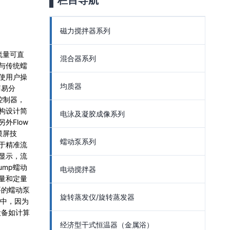
栏目导航
磁力搅拌器系列
动泵流量可直
混合器系列
与传统蠕
使用户操
均质器
简易分
控制器，
构设计简
电泳及凝胶成像系列
外Flow
触摸屏技
蠕动泵系列
于精准流
显示，流
pump蠕动
电动搅拌器
量和定量
要的蠕动泵
旋转蒸发仪/旋转蒸发器
讯中，因为
设备如计算
经济型干式恒温器（金属浴）