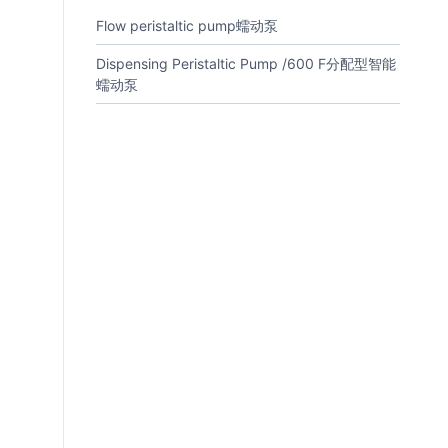
Flow peristaltic pump蠕动泵
Dispensing Peristaltic Pump /600 F分配型智能
蠕动泵