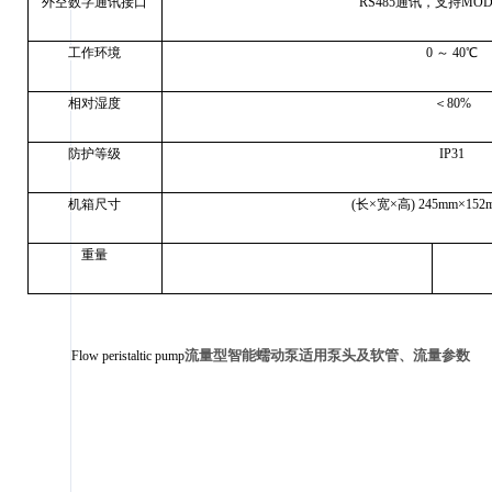
外空数字通讯接口
RS485
通讯，支持
MOD
工作环境
0
～
40
℃
相对湿度
＜
80%
防护等级
IP31
机箱尺寸
(
长×宽×高
) 245mm
×
152
重量
流量型智能蠕动泵适用泵头及软管、流量参数
Flow peristaltic pump