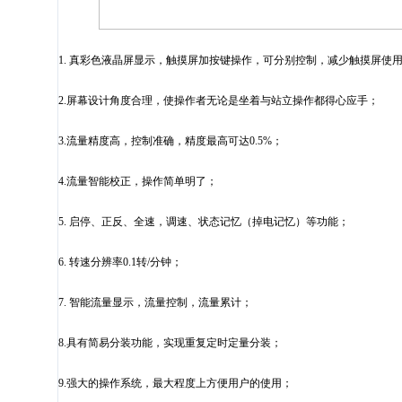
1.
真彩色液晶屏显示，触摸屏加按键操作，可分别控制，减少触摸屏使
2.
屏幕设计角度合理，使操作者无论是坐着与站立操作都得心应手；
3.
流量精度高，控制准确，精度最高可达
0.5%
；
4.
流量智能校正，操作简单明了；
5.
启停、正反、全速，调速、状态记忆（掉电记忆）等功能；
6.
转速分辨率
0.1
转
/
分钟；
7.
智能流量显示，流量控制，流量累计；
8.
具有简易分装功能，实现重复定时定量分装；
9.
强大的操作系统，最大程度上方便用户的使用；