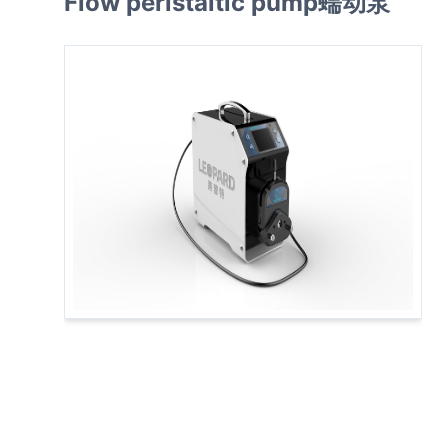
Flow peristaltic pump蠕动泵