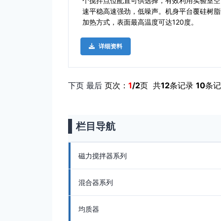
个搅拌点位配置可供选择，有效利用实验室空
速平稳高速强劲，低噪声。机身平台覆硅树脂
加热方式，表面最高温度可达120度。
详细资料
下页
最后
页次：
1
/2
页 共
12
条记录
10
条记
栏目导航
磁力搅拌器系列
混合器系列
均质器