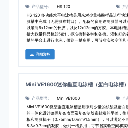
产品型号:
HS 120
产
HS 120 多功能水平电泳槽是用来对少量核酸样品进行
胶槽中完成（无需胶布封口）。配备的多用途制胶器可以灌制
以灌制6x12cm的长胶，以及12x12cm的方胶。本电
括大数量样品梳(25齿)，标准梳和各种制备梳。灌制好
槽的平台上进行电泳，做到一槽多用，可节省实验空间和
详细资料
Mini VE1600迷你垂直电泳槽（蛋白电泳槽
产品型号:
Mini VE1600
产
Mini VE1600微型垂直电泳槽是用来对少量的核酸及
的一体化设计确保垫条表面及垫条制胶密封端的平整，彻
板和制胶梳子（0.75mm/1.0mm/1.5mm），可以满足
8.3×9.7cm的凝胶，做到一槽多用，可节省实验空间和