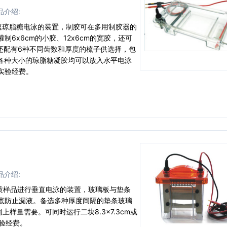
品介绍:
快速琼脂糖电泳的装置，制胶可在多用制胶器的
6x6cm的小胶、12x6cm的宽胶，还可
泳槽还配有6种不同齿数和厚度的梳子供选择，包
的各种大小的琼脂糖凝胶均可以放入水平电泳
实验经费。
）
品介绍:
蛋白质样品进行垂直电泳的装置，玻璃板与垫条
底防止漏液。备选多种厚度间隔的垫条玻璃
不同上样量需要。可同时运行二块8.3×7.3cm或
实验经费。