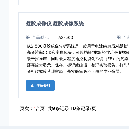
凝胶成像仪 凝胶成像系统
产品型号:
IAS-500
产
IAS-500凝胶成像分析系统是一款用于电泳结束后对凝
高分辨率CCD和变焦镜头，可以拍摄到肉眼难以识别的
景干扰噪声，同时最大程度地控制溴化乙锭（EB）的污
屏幕放大显示、保存、标记或编辑、整理实验报告、打印
分析仪或胶片观察箱，是实验室必不可缺的专业仪器。
详细资料
页次：
1
/1
页 共
9
条记录
10
条记录/页