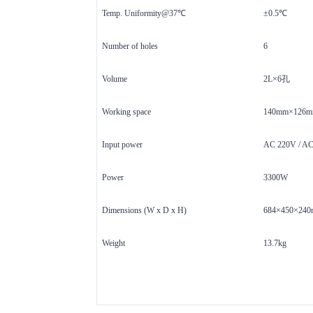
Temp
.
Uniformity@37℃
±0.5℃
Num
ber
of holes
6
V
olume
2L×6孔
Working space
140mm×126m
I
nput power
AC 220V / A
P
ower
3300W
Dimensions (W x D x H)
684×450×24
W
eight
13.7kg