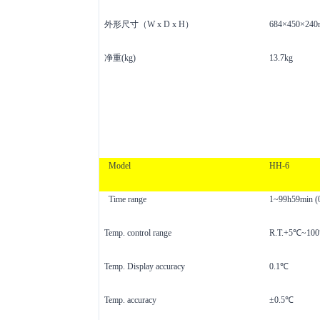
外形尺寸（
W x D x H）
684×450×24
净重
(kg)
13.7kg
M
odel
HH-6
Time range
1~99h59min (0 
Temp
.
control range
R.T.+5℃~10
Temp
.
Display
accuracy
0.1℃
Temp
.
accuracy
±0.5℃