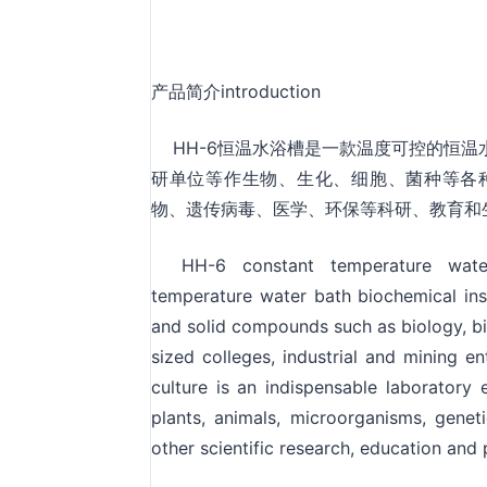
产品简介introduction
HH-6恒温水浴槽是一款温度可控的恒温
研单位等作生物、生化、细胞、菌种等各
物、遗传病毒、医学、环保等科研、教育和
HH-6 constant temperature water
temperature water bath biochemical inst
and solid compounds such as biology, bi
sized colleges, industrial and mining en
culture is an indispensable laboratory 
plants, animals, microorganisms, genet
other scientific research, education and