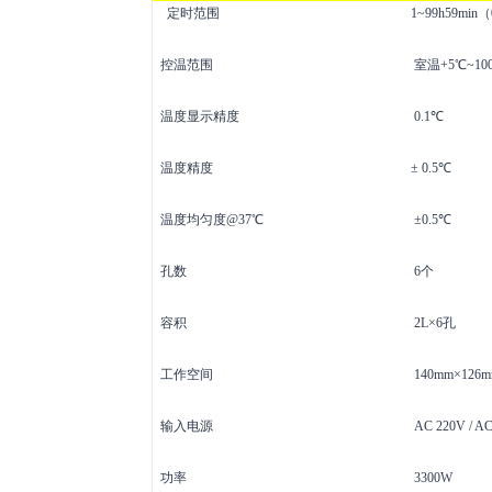
定时范围
1~99h59mi
控温范围
室温
+5℃~10
温度显示精度
0.1℃
温度精度
± 0.5℃
温度均匀度
@37℃
±0.5℃
孔数
6个
容积
2L×6孔
工作空间
140mm×126
输入电源
AC 220V / A
功率
3300W