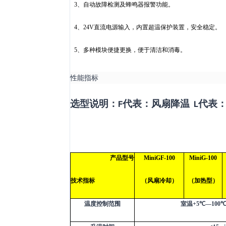
3
、自动故障检测及蜂鸣器报警功能。
4
、
24V
直流电源输入，内置超温保护装置，安全稳定。
5
、多种模块便捷更换，便于清洁和消毒。
性能指标
选型说明：
代表：风扇降温
代表
F
L
产品型号
MiniGF-100
MiniG-100
技术指标
（风扇冷却）
（加热型）
温度控制范围
室温
+5
℃—
100