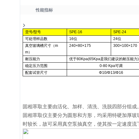
性能指标
货号
/
型号
SPE-16
SPE-24
可处理样品数
16
位
24
位
真空玻璃槽尺寸（
m
240
×
80
×
175
300
×
100
×
170
m
）
耐压能力
优于
80Kpa(65Kpa
是我们建议的耐压能力
)
稳定压力范围
0-80 Kpa
可调
配套试管尺寸
Φ
10/
Φ
13/
Φ
16
固相萃取主要由活化、加样、清洗、洗脱四部分组成
固相萃取仪主要分为圆形和方形，均采用特硬加厚玻
时较长，故可采用真空泵抽真空，使其按一定速度流