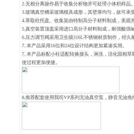
2.无相分离操作易于收集分析物并可处理小体积样品
3.玻璃真空槽采玻璃模具成形，其壁厚均匀，故可承受-
4.萃取柱托盘、收集架由特制高分子材料制成，美观
5.真空装置顶盖采用进口高分子材料制成，耐强酸强
6.压力调节阀采用卫生级316L不锈钢材质制作，经
7. 本产品采用16位和24位设计结构更加紧凑实用。
7. 本产品标配小柱适配转换接头，淋洗，活化固相
使过程更加便捷。
8.推荐配套使用我司VP系列无油真空泵，静音无油免