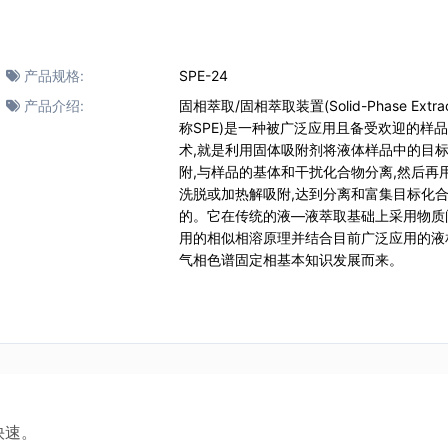
产品规格:
SPE-24
产品介绍:
固相萃取/固相萃取装置(Solid-Phase Extrac
称SPE)是一种被广泛应用且备受欢迎的样
术,就是利用固体吸附剂将液体样品中的目
附,与样品的基体和干扰化合物分离,然后再
洗脱或加热解吸附,达到分离和富集目标化
的。它在传统的液—液萃取基础上采用物质
用的相似相溶原理并结合目前广泛应用的液
气相色谱固定相基本知识发展而来。
快速。