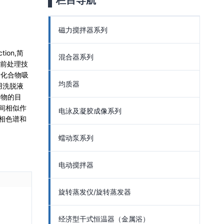
栏目导航
磁力搅拌器系列
tion,简
混合器系列
品前处理技
标化合物吸
均质器
用洗脱液
合物的目
间相似作
电泳及凝胶成像系列
相色谱和
蠕动泵系列
电动搅拌器
旋转蒸发仪/旋转蒸发器
经济型干式恒温器（金属浴）