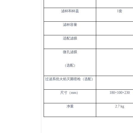
滤杯和杯盖
1
套
滤杯容量
适配滤膜
微孔滤膜
（选配）
过滤系统火焰灭菌喷枪（选配）
尺寸（
mm
）
180
×
100
×
230
净重
2.7 kg