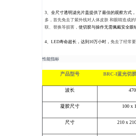
3
、全尺寸透明滤光片盖提供了最佳的观察方式，
多，首先免去了紫外线对人体皮肤 和眼睛造成
联、替换等损害，
使切胶与操作无需佩戴安全眼
4
、LED寿命超长，达到10万小时，
免去了经常要
性能指标
产品型号
BRC-I
蓝光切
波长
47
凝胶尺寸
100 x
尺寸
210 x 21