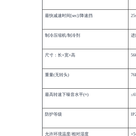
最快减速时间
[sec]/
降速挡
25
制冷压缩机
/
制冷剂
进
尺寸
：
长
×
宽
×
高
5
重量
(
无转头
)
76
最高转速下噪音水平
(≈)
≤6
防护等级
IP
允许环境温度
/
相对湿度
+5