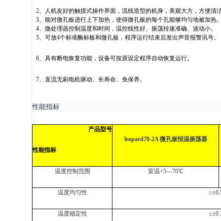
2
、人机友好的触摸式操作界面，流线造型的机身，美观大方，方便清
3
、能对微孔板进行上下加热，使得微孔板的每个孔能够均匀地被加热
4
、微处理器控制温度和时间，温控线性好、振荡转速准确、波动小。
5
、可放
4
个标准酶标板和微孔板，程序运行结束后发出声音报警讯号。
6
、具有断电恢复功能，设备可按原设定程序自动恢复运行。
7
、直流无刷电机驱动、长寿命、免保养。
性能指标
产品型号
leopard70-2A
微孔板恒温振荡器
性能指标
温度控制范围
室温
+5
—
70
℃
温度均匀性
≤±
0.
温度稳定性
≤±
0.