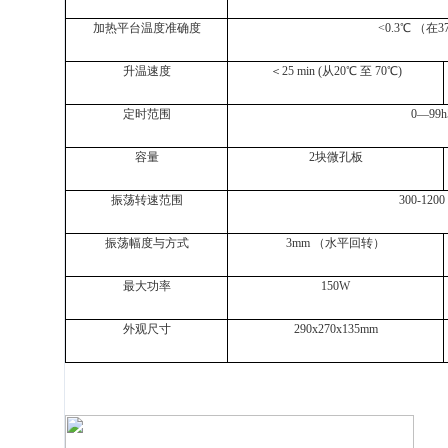
加热平台温度准确度
<
0.3
℃
（在
3
升温速度
＜
25 min (
从
20
℃
至
70
℃
)
定时范围
0
—
99h
容量
2
块微孔板
振荡转速范围
300-1200
振荡幅度与方式
3mm
（水平回转）
最大功率
150W
外观尺寸
290x270x135mm