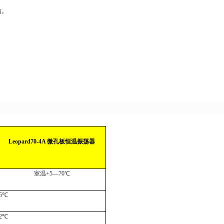
洁。
。
Leopard70-4A
微孔板恒温振荡器
室温
+5
—
70
℃
5
℃
2
℃