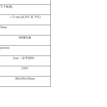
7
℃
下检测）
＜
25 min (
从
20
℃
至
70
℃
)
59min
4
块微孔板
 rpm/min
2mm
（水平回转）
250W
380x390x160mm