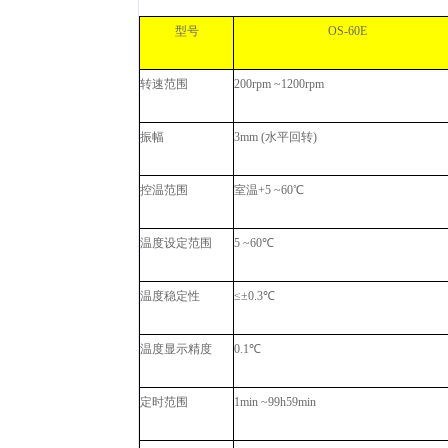
型号
OS-60E
转速范围
200rpm ~1200rpm
振幅
3mm (水平回转)
控温范围
室温+5 ~60℃
温度设定范围
5 ~60℃
温度稳定性
≤±0.3℃
温度显示精度
0.1℃
定时范围
1min ~99h59min