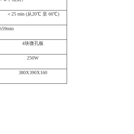
＜
25 min (
从
20
℃
至
60
℃
)
h59min
4
块微孔板
250W
380X390X160