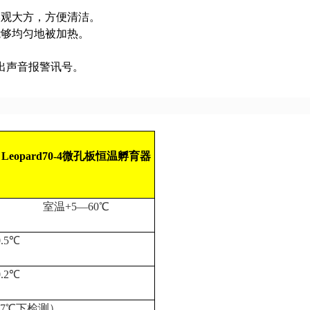
美观大方，方便清洁。
能够均匀地被加热。
。
出声音报警讯号。
Leopard70-4
微孔板恒温孵育器
室温
+5
—
60
℃
.5
℃
.2
℃
7
℃
下检测）