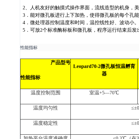
2
、人机友好的触摸式操作界面，流线造型的机身，
3
．能对微孔板进行上下加热，使得微孔板的每个孔
4
．微处理器控制温度和时间，温控线性好、波动小
5
．可放
2
个标准酶标板和微孔板，程序运行结束后发
性能指标
产品型号
Leopard70-2
微孔板恒温孵育
器
性能指标
温度控制范围
室温
+5
—
70
℃
温度均匀性
≤±
0
温度稳定性
≤±
0
加热平台温度准确度
<0.3
℃
（在
3