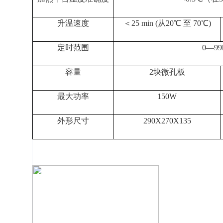
升温速度
＜
25 min (
从
20
℃
至
70
℃
)
定时范围
0
—
99
容量
2
块微孔板
最大功率
150W
外形尺寸
290X270X135